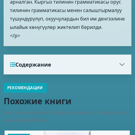
арналган. Кыргыз тилинин грамматикасы орус
тилинин грамматикасы менен салыштырмалуу
түшүндүрүлүп, окуучулардын бил им денгээлине
ылайык көнүгүүлөр жиктелип берилди.
</p>
Содержание
РЕКОМЕНДАЦИИ
Похожие книги
Книги, которые могут быть полезны по теме, автору
или направлению.