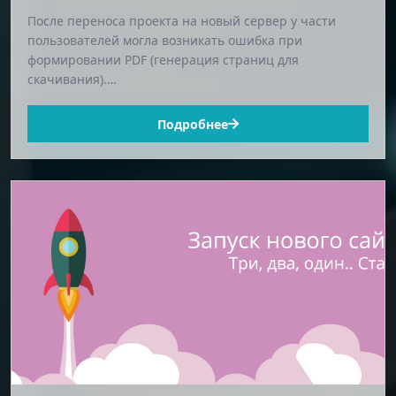
После переноса проекта на новый сервер у части
пользователей могла возникать ошибка при
формировании PDF (генерация страниц для
скачивания).…
Подробнее