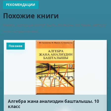
РЕКОМЕНДАЦИИ
Похожие книги
Книги, которые могут быть полезны по теме, автору
или направлению.
Похожее
ана анализдин башталышы. 10
Физика. 10 к
Койчуманов М., С