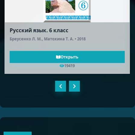
Русский язык. 6 класс
Бреусенко Л. М., Матохина Т. А. • 2018
Открыть
19419