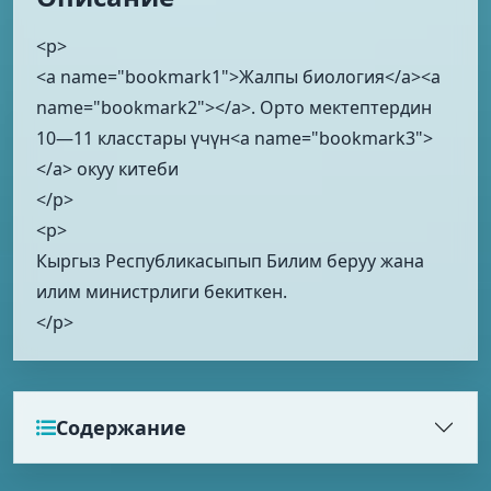
<p>
<a name="bookmark1">Жалпы биология</a><a
name="bookmark2"></a>. Орто мектептердин
10—11 класстары үчүн<a name="bookmark3">
</a> окуу китеби
</p>
<p>
Кыргыз Республикасыпып Билим беруу жана
илим министрлиги бекиткен.
</p>
Содержание